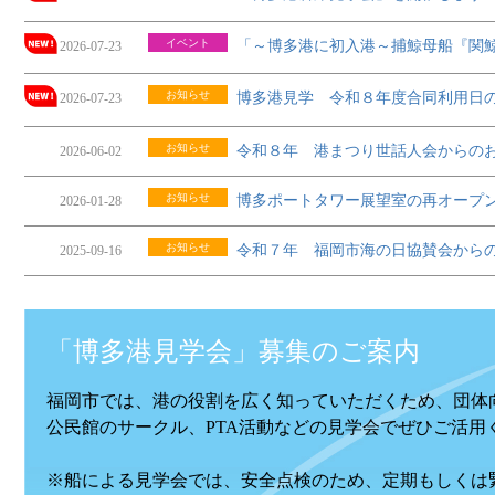
イベント
「～博多港に初入港～捕鯨母船『関
2026-07-23
お知らせ
博多港見学 令和８年度合同利用日
2026-07-23
お知らせ
令和８年 港まつり世話人会からの
2026-06-02
お知らせ
博多ポートタワー展望室の再オープ
2026-01-28
お知らせ
令和７年 福岡市海の日協賛会から
2025-09-16
「博多港見学会」募集のご案内
福岡市では、港の役割を広く知っていただくため、団体
公民館のサークル、PTA活動などの見学会でぜひご活用
※船による見学会では、安全点検のため、定期もしくは